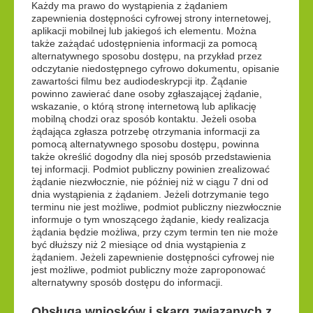
Każdy ma prawo do wystąpienia z żądaniem
zapewnienia dostępności cyfrowej strony internetowej,
aplikacji mobilnej lub jakiegoś ich elementu. Można
także zażądać udostępnienia informacji za pomocą
alternatywnego sposobu dostępu, na przykład przez
odczytanie niedostępnego cyfrowo dokumentu, opisanie
zawartości filmu bez audiodeskrypcji itp. Żądanie
powinno zawierać dane osoby zgłaszającej żądanie,
wskazanie, o którą stronę internetową lub aplikację
mobilną chodzi oraz sposób kontaktu. Jeżeli osoba
żądająca zgłasza potrzebę otrzymania informacji za
pomocą alternatywnego sposobu dostępu, powinna
także określić dogodny dla niej sposób przedstawienia
tej informacji. Podmiot publiczny powinien zrealizować
żądanie niezwłocznie, nie później niż w ciągu 7 dni od
dnia wystąpienia z żądaniem. Jeżeli dotrzymanie tego
terminu nie jest możliwe, podmiot publiczny niezwłocznie
informuje o tym wnoszącego żądanie, kiedy realizacja
żądania będzie możliwa, przy czym termin ten nie może
być dłuższy niż 2 miesiące od dnia wystąpienia z
żądaniem. Jeżeli zapewnienie dostępności cyfrowej nie
jest możliwe, podmiot publiczny może zaproponować
alternatywny sposób dostępu do informacji.
Obsługa wniosków i skarg związanych z