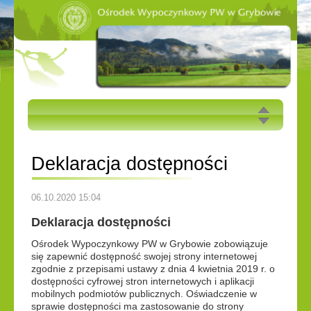
AKTUALNOŚCI
Deklaracja dostępności
OFERTA
Grybów
»
Deklaracja dostępności
06.10.2020 15:04
CENNIK 2026
Deklaracja dostępności
Ośrodek Wypoczynkowy PW w Grybowie zobowiązuje
GALERIA
się zapewnić dostępność swojej strony internetowej
zgodnie z przepisami ustawy z dnia 4 kwietnia 2019 r. o
dostępności cyfrowej stron internetowych i aplikacji
JAK DOJECHAĆ
mobilnych podmiotów publicznych. Oświadczenie w
sprawie dostępności ma zastosowanie do strony