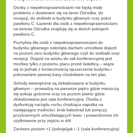
Osoby z niepełnosprawnościami nie będą miały
problemu z dostaniem się na teren Ośrodka, do
recepcji, do stołówki w budynku głównym oraz pokoi
pawilonu C. Łazienki dla osób z niepełnosprawnościami
na terenie Ośrodka znajdują się w dwóch pokojach
pawilonu C.
Pochylnia dla osób z niepełnosprawnościami do
budynku głównego osłonięta dachem umożliwia dojazd
na poziom zero budynku głównego czyli do stołówki oraz
recepcji. Dojazd na wózku do sali konferencyjnej jest
możliwy tylko z poziomu placu przed świetlicą – wiąże
się to jednak z koniecznością opuszczenia budynku i
pokonaniem pewnej trasy chodnikiem na ten plac.
Schody wewnętrzne są zlokalizowane w budynku
głównym – prowadzą na pierwsze piętro gdzie mieszczą
się pokoje gościnne oraz na poziom piwnic gdzie
zlokalizowana jest sala konferencyjna. Osoba z
dysfunkcją narządu ruchu chodząca napotka na
następujące trudności: brak balustrad lub poręczy
przyściennych umożliwiających lewo- i prawostronne ich
użytkowanie przy zejściu w dół.
Zarówno poziom +1 (pokoje)jak i -1 (sala konferencyjna)