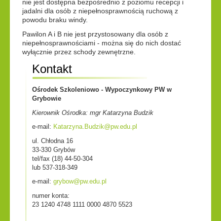
nie jest dostępna bezpośrednio z poziomu recepcji i
jadalni dla osób z niepełnosprawnością ruchową z
powodu braku windy.
Pawilon A i B nie jest przystosowany dla osób z
niepełnosprawnościami - można się do nich dostać
wyłącznie przez schody zewnętrzne.
Kontakt
Ośrodek Szkoleniowo - Wypoczynkowy PW w
Grybowie
Kierownik Ośrodka: mgr Katarzyna Budzik
e-mail:
Katarzyna.Budzik@pw.edu.pl
ul. Chłodna 16
33-330 Grybów
tel/fax (18) 44-50-304
lub 537-318-349
e-mail:
grybow@pw.edu.pl
numer konta:
23 1240 4748 1111 0000 4870 5523