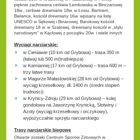
pięknie zachowana cerkiew Łemkowska w Binczarowej
18w., cerkwie drewniane 18w. w Łosiu, Bartnem,
Bielance, kościół drewniany 16w. wpisany na listę
UNESCO w Sękowej i Binarowej, Barokowy kościół
drewniany 18 w. w Szalowej, drewniany kościół w „stylu
narodowym” w Kąclowej z początku 20w. i wiele innych
Wyciągi narciarskie:
w Cieniawie (10 km od Grybowa) - trasa 350 m
(łatwa) lub 500 m(trudniejsza)
w Kamiannej (17 km od Grybowa) – trasa 600 m –
trzy łatwe trasy
w Magurze Małastowskiej (28 km od Grybowa) –
wyciąg krzesełkowy, dł. 1400 m (średni stopień
trudności)
w Krynicy-Zdroju (29 km od Grybowa) – kolej
gondolowa na Jaworzynę Krynicką, Słotwiny i
Azoty (wyciąg krzesełkowy i orczykowy),
wypożyczalnie sprzętu narciarskiego
Trasy narciarskie biegowe
Otwarte zostało Centrum Sporów Zimowych w