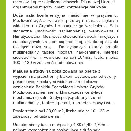
eventów, imprez okolicznościowych. Dla naszej Uczelni
organizujemy między innymi konferencje naukowe.
Duża sala konferencyjna
mieści się w przyziemiu.
Możliwość wyjścia w trakcie przerwy na taras z pięknym
widokiem na Grybów i opasające go wzniesienia. Sala
słoneczna (możliwość zaciemnienia), wentylowana i
klimatyzowana. Możliwość stworzenia dwóch mniejszych
sal studyjnych za pomocą mobilnej, składanej ścianki
dzielącej dużą salę . Do dyspozycji ekrany, rzutnik
multimedialny, tablice flipchart, nagłośnienie, internet
sieciowy i wi-fi .Powierzchnia sali 104m2, liczba miejsc
100 – 130 w zależności od ustawienia.
Mała sala studyjna
zlokalizowana na piętrze z
wyjściem na przestronny balkon. Usytuowana od strony
południowej z pięknymi widokami na okoliczne
wzniesienia Beskidu Sadeckiego i miasto Grybów.
Możliwość zaciemnienia, klimatyzacji i wentylacji
mechanicznej sali. Do dyspozycji ekrany, rzutnik
multimedialny , tablice flipchart, internet sieciowy i wi-fi.
Powierzchnia sali 28,60 m2, liczba miejsc 16 – 25 w
zależności od ustawienia
Udostępniamy także małą salkę 4,30x4,40x2,70m z
pełnym wyposażeniem sąsiadującą z dużą salą