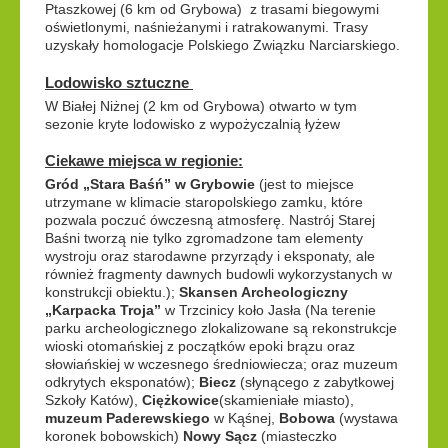
Ptaszkowej (6 km od Grybowa) z trasami biegowymi
oświetlonymi, naśnieżanymi i ratrakowanymi. Trasy
uzyskały homologacje Polskiego Związku Narciarskiego.
Lodowisko sztuczne
W Białej Niżnej (2 km od Grybowa) otwarto w tym
sezonie kryte lodowisko z wypożyczalnią łyżew
Ciekawe miejsca w regionie:
Gród „Stara Baśń” w Grybowie
(jest to miejsce
utrzymane w klimacie staropolskiego zamku, które
pozwala poczuć ówczesną atmosferę. Nastrój Starej
Baśni tworzą nie tylko zgromadzone tam elementy
wystroju oraz starodawne przyrządy i eksponaty, ale
również fragmenty dawnych budowli wykorzystanych w
konstrukcji obiektu.);
Skansen Archeologiczny
„Karpacka Troja”
w Trzcinicy koło Jasła (Na terenie
parku archeologicznego zlokalizowane są rekonstrukcje
wioski otomańskiej z początków epoki brązu oraz
słowiańskiej w wczesnego średniowiecza; oraz muzeum
odkrytych eksponatów);
Biecz
(słynącego z zabytkowej
Szkoły Katów),
Ciężkowice
(skamieniałe miasto),
muzeum Paderewskiego
w Kąśnej,
Bobowa
(wystawa
koronek bobowskich)
Nowy Sącz
(miasteczko