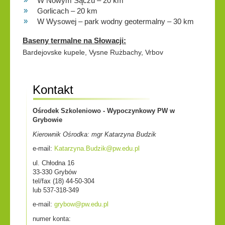
W Nowym Sączu – 20 km
Gorlicach – 20 km
W Wysowej – park wodny geotermalny – 30 km
Baseny termalne na Słowacji:
Bardejovske kupele, Vysne Rużbachy, Vrbov
Kontakt
Ośrodek Szkoleniowo - Wypoczynkowy PW w
Grybowie
Kierownik Ośrodka: mgr Katarzyna Budzik
e-mail:
Katarzyna.Budzik@pw.edu.pl
ul. Chłodna 16
33-330 Grybów
tel/fax (18) 44-50-304
lub 537-318-349
e-mail:
grybow@pw.edu.pl
numer konta: