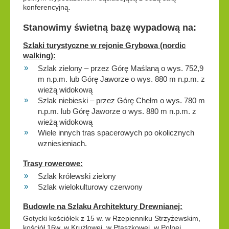
konferencyjną.
Stanowimy świetną bazę wypadową na:
Szlaki turystyczne w rejonie Grybowa (nordic
walking):
Szlak zielony – przez Górę Maślaną o wys. 752,9
m n.p.m. lub Górę Jaworze o wys. 880 m n.p.m. z
wieżą widokową
Szlak niebieski – przez Górę Chełm o wys. 780 m
n.p.m. lub Górę Jaworze o wys. 880 m n.p.m. z
wieżą widokową
Wiele innych tras spacerowych po okolicznych
wzniesieniach.
Trasy rowerowe:
Szlak królewski zielony
Szlak wielokulturowy czerwony
Budowle na Szlaku Architektury Drewnianej:
Gotycki kościółek z 15 w. w Rzepienniku Strzyżewskim,
kościół 16w. w Krużlowej, w Ptaszkowej, w Polnej,