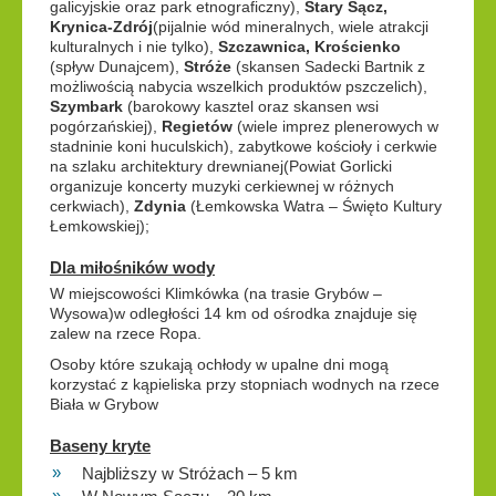
galicyjskie oraz park etnograficzny),
Stary Sącz,
Krynica-Zdrój
(pijalnie wód mineralnych, wiele atrakcji
kulturalnych i nie tylko),
Szczawnica, Krościenko
(spływ Dunajcem),
Stróże
(skansen Sadecki Bartnik z
możliwością nabycia wszelkich produktów pszczelich),
Szymbark
(barokowy kasztel oraz skansen wsi
pogórzańskiej),
Regietów
(wiele imprez plenerowych w
stadninie koni huculskich), zabytkowe kościoły i cerkwie
na szlaku architektury drewnianej(Powiat Gorlicki
organizuje koncerty muzyki cerkiewnej w różnych
cerkwiach),
Zdynia
(Łemkowska Watra – Święto Kultury
Łemkowskiej);
Dla miłośników wody
W miejscowości Klimkówka (na trasie Grybów –
Wysowa)w odległości 14 km od ośrodka znajduje się
zalew na rzece Ropa.
Osoby które szukają ochłody w upalne dni mogą
korzystać z kąpieliska przy stopniach wodnych na rzece
Biała w Grybow
Baseny kryte
Najbliższy w Stróżach – 5 km