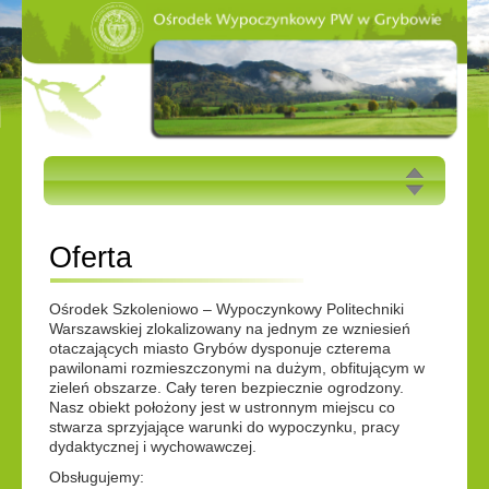
AKTUALNOŚCI
Oferta
OFERTA
Grybów
Ośrodek Szkoleniowo – Wypoczynkowy Politechniki
»
Oferta
Warszawskiej zlokalizowany na jednym ze wzniesień
CENNIK 2026
otaczających miasto Grybów dysponuje czterema
pawilonami rozmieszczonymi na dużym, obfitującym w
zieleń obszarze. Cały teren bezpiecznie ogrodzony.
GALERIA
Nasz obiekt położony jest w ustronnym miejscu co
stwarza sprzyjające warunki do wypoczynku, pracy
dydaktycznej i wychowawczej.
JAK DOJECHAĆ
Obsługujemy: